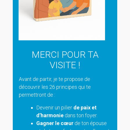
MERCI POUR TA
VISITE !
Avant de partir, je te propose de
découvrir les 26 principes qui te
permettront de :
Devenir un pilier
de paix et
d’harmonie
dans ton foyer.
Gagner le cœur
de ton épouse