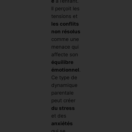
é
à l’enfant.
Il perçoit les
tensions et
les conflits
non résolus
comme une
menace qui
affecte son
équilibre
émotionnel
.
Ce type de
dynamique
parentale
peut créer
du stress
et des
anxiétés
qui se