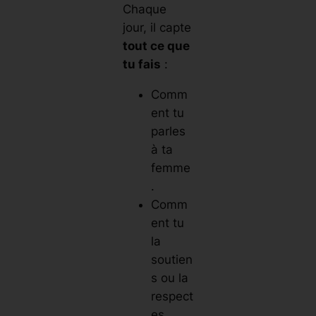
Chaque
jour, il capte
tout ce que
tu fais
:
Comm
ent tu
parles
à ta
femme
.
Comm
ent tu
la
soutien
s ou la
respect
es.