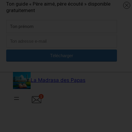
Ton guide « Père aimé, père écouté » disponible
gratuitement
Télécharger
Aller
au
La Madrasa des Papas
contenu