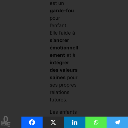
est un
garde-fou
pour
l’enfant.
Elle l’aide à
s’ancrer
émotionnell
ement
et à
intégrer
des valeurs
saines
pour
ses propres
relations
futures.
Les enfants
0
apprennent
Partages
beaucoup