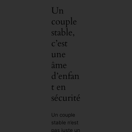
Un
couple
stable,
c’est
une
âme
d’enfan
t en
sécurité
Un couple
stable n’est
pas juste un