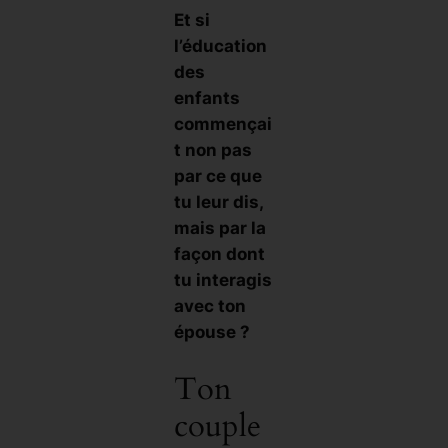
Et si
l’éducation
des
enfants
commençai
t non pas
par ce que
tu leur dis,
mais par la
façon dont
tu interagis
avec ton
épouse ?
Ton
couple