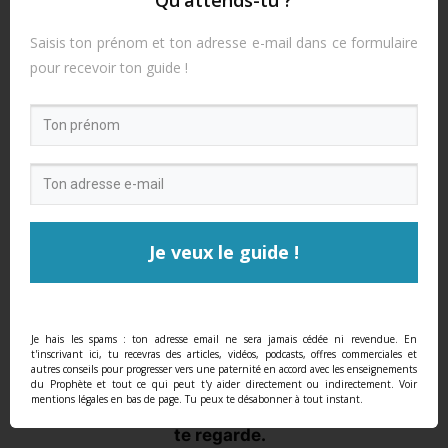
tendresse
entre vous
Saisis ton prénom et ton adresse e-mail dans ce formulaire
devient
pour recevoir ton guide !
naturelleme
nt le modèle
qu’il
reproduira.
Ton enfant
est un
Je veux le guide !
observateu
r
silencieux
.
Il ne se
Je hais les spams : ton adresse email ne sera jamais cédée ni revendue. En
t'inscrivant ici, tu recevras des articles, vidéos, podcasts, offres commerciales et
contente
autres conseils pour progresser vers une paternité en accord avec les enseignements
pas de
du Prophète et tout ce qui peut t'y aider directement ou indirectement. Voir
mentions légales en bas de page. Tu peux te désabonner à tout instant.
t’écouter.
Il
te regarde.