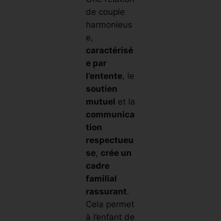
de couple
harmonieus
e,
caractérisé
e par
l’entente
, le
soutien
mutuel
et la
communica
tion
respectueu
se
,
crée un
cadre
familial
rassurant
.
Cela permet
à l’enfant de