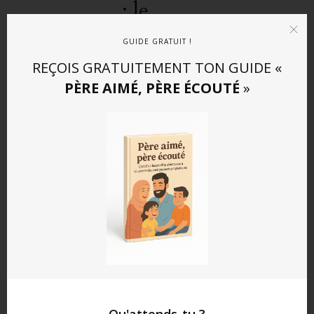
: le
premie
GUIDE GRATUIT !
r
REÇOIS GRATUITEMENT TON GUIDE «
modèle
PÈRE AIMÉ, PÈRE ÉCOUTÉ
»
que
ton
enfant
intègre
Chaque
geste de
Qu'attends-tu ?