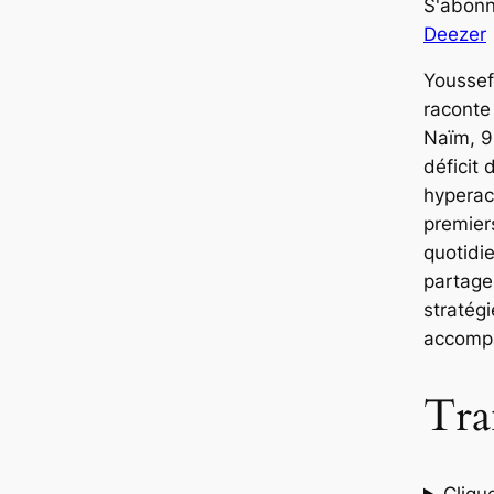
S'abonn
r
Deezer
a
u
Youssef
d
raconte
i
Naïm, 9
o
déficit 
hyperac
premier
quotidie
partage
stratég
accompa
Tra
Cliqu