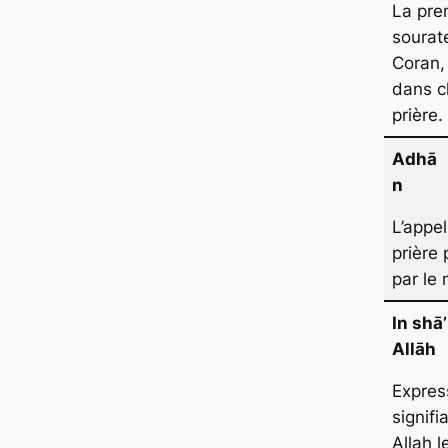
La pre
sourat
Coran,
dans 
prière.
Adhā
n
L’appel
prière
par le
In shā’
Allāh
Expres
signifi
Allah l