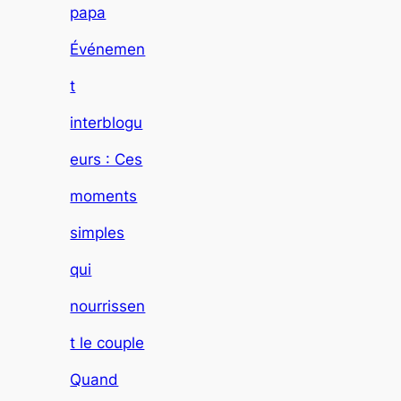
papa
Événemen
t
interblogu
eurs : Ces
moments
simples
qui
nourrissen
t le couple
Quand