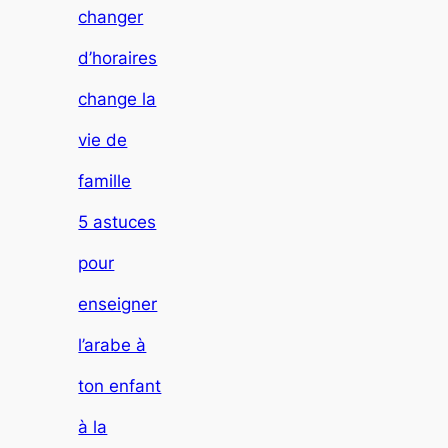
changer
d’horaires
change la
vie de
famille
5 astuces
pour
enseigner
l’arabe à
ton enfant
à la