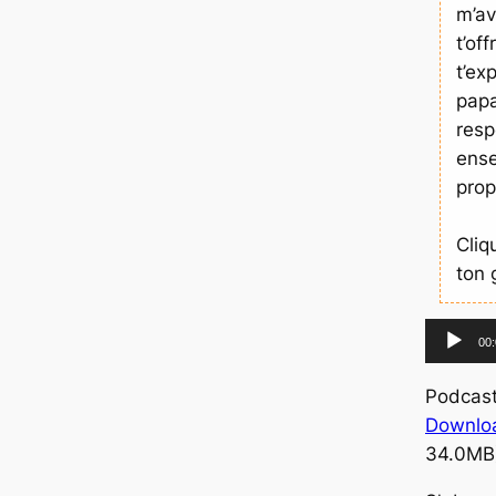
m’av
t’o
t’ex
pap
resp
ens
prop
Cliq
ton 
L
00
e
c
Podcas
t
Downlo
e
34.0MB
u