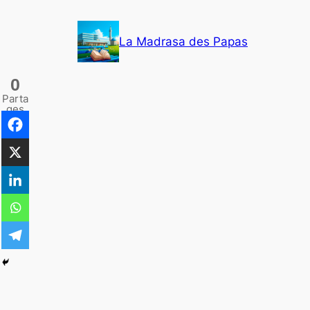
Aller
au
La Madrasa des Papas
contenu
0
Parta
ges