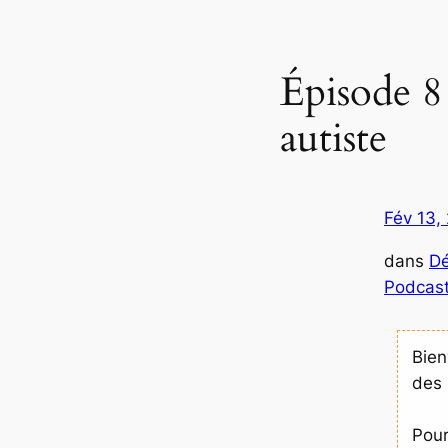
Épisode 8
autiste
Fév 13,
dans
Dé
Podcas
Bie
des 
Pou