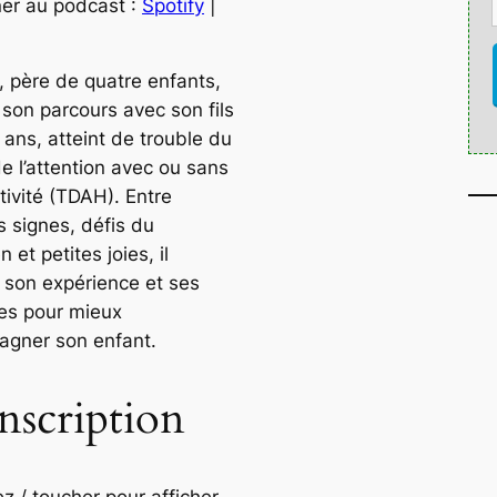
er au podcast :
Spotify
|
e
z
l
, père de quatre enfants,
e
 son parcours avec son fils
s
 ans, atteint de trouble du
f
de l’attention avec ou sans
l
tivité (TDAH). Entre
è
s signes, défis du
c
n et petites joies, il
h
 son expérience et ses
e
ies pour mieux
s
gner son enfant.
h
a
nscription
u
t
/
ez / toucher pour afficher