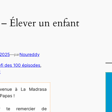
 – Élever un enfant
 2025
—
Noureddy
par
fi des 100 épisodes
, 
t
nvenue à La Madrasa
Papas !
r te remercier de