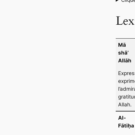
Lex
Mā
shā’
Allāh
Expres
exprim
l’admir
gratit
Allah.
Al-
Fātiḥa