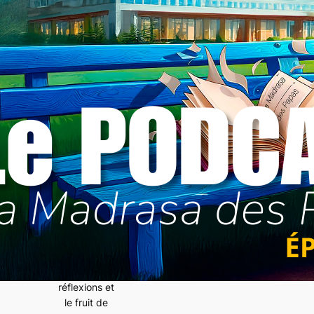
préparait pas
vraiment à
être pères.
J’ai donc
décidé de
reprendre
mon
éducation en
main et de
partager ce
chemin avec
toi. En tant
qu’« étudiant
en
paternité »,
j’expose mes
interrogation
s, mes
réflexions et
le fruit de