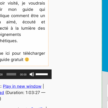
oir visité, je voudrais
ffrir mon guide qui
plique comment être un
a aimé, écouté et
ecté à la lumière des
eignements
hétiques.
ue ici pour télécharger
guide gratuit
U
:00
00:00
t
i
t:
Play in new window
|
l
ad
(Duration: 1:03:27 —
i
)
s