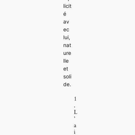
licit
é
av
ec
lui,
nat
ure
lle
et
soli
de.
1
.
L
’
a
i