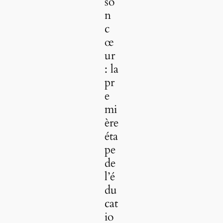
so
n
c
œ
ur
: la
pr
e
mi
ère
éta
pe
de
l’é
du
cat
io