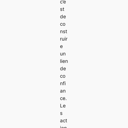
c’e
st
de
co
nst
ruir
e
un
lien
de
co
nfi
an
ce.
Le
s
act