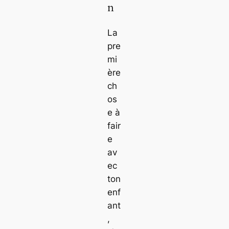
n
La
pre
mi
ère
ch
os
e à
fair
e
av
ec
ton
enf
ant
,