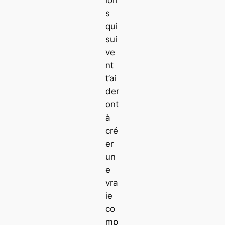
ion
s
qui
sui
ve
nt
t’ai
der
ont
à
cré
er
un
e
vra
ie
co
mp