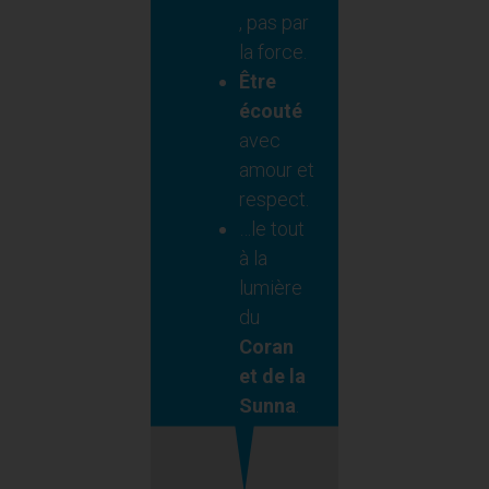
, pas par
la force.
Être
écouté
avec
amour et
respect.
…le tout
à la
lumière
du
Coran
et de la
Sunna
.