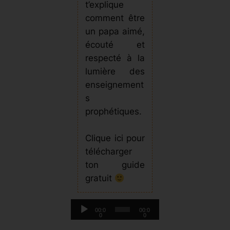
t’explique
comment être
un papa aimé,
écouté et
respecté à la
lumière des
enseignement
s
prophétiques.
Clique ici pour
télécharger
ton guide
gratuit
L
00:0
00:0
0
0
e