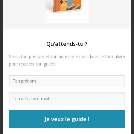
MERCI
POUR TA
VISITE !
Qu'attends-tu ?
Saisis ton prénom et ton adresse e-mail dans ce formulaire
Avant de partir,
pour recevoir ton guide !
je te propose de
découvrir les 26
principes qui te
permettront de :
Devenir
un pilier
Je veux le guide !
de paix
et