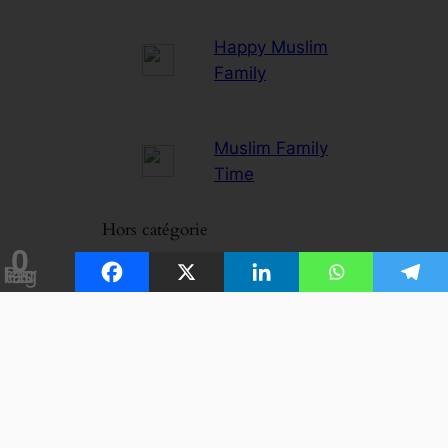
Happy Muslim
Family
Muslim Family
Time
Hors catégorie
0
Partages
Préparer sa
retraite
Rich Muslim
Club