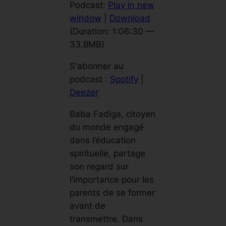
c
Podcast:
Play in new
t
window
|
Download
e
(Duration: 1:06:30 —
u
33.8MB)
r
S'abonner au
a
podcast :
Spotify
|
u
Deezer
d
i
Baba Fadiga, citoyen
o
du monde engagé
dans l’éducation
spirituelle, partage
son regard sur
l’importance pour les
parents de se former
avant de
transmettre. Dans